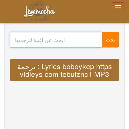
بحث
ترجمة : Lyrics boboykep https
vidleys com tebufznc1 MP3