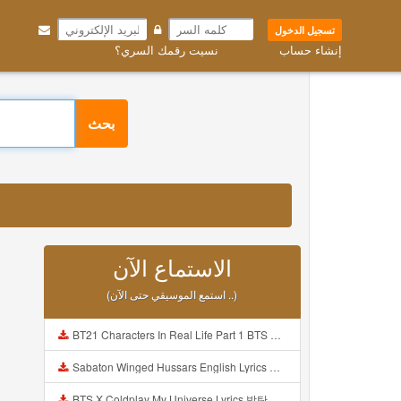
تسجيل الدخول
إنشاء حساب
نسيت رقمك السري؟
بحث
الاستماع الآن
(استمع الموسيقي حتى الآن ..)
BT21 Characters In Real Life Part 1 BTS AND BT21 방탄소년단 BT21 BT21아가들은 아빠조아 따라쟁이들 BTS Vs BT21 Mp3
Sabaton Winged Hussars English Lyrics Mp3
BTS X Coldplay My Universe Lyrics 방탄소년단 콜드플레이 My Universe 가사 Color Coded Lyrics Han Rom Eng Mp3