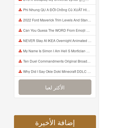
Phi Nhung QU A ĐỜI Chồng Cũ XUẤT HIỆN Khóc Hối Hận Vì Làm Điều KHỦNG KHIẾP Với Cô Mp3
2022 Ford Maverick Trim Levels And Standard Features Explained Mp3
Can You Guess The WORD From Emojii COMPOUND WORD EMOJII CHALLENGE 90 PEOPLE FAIL Guess Mp3
NEVER Stay At IKEA Overnight Animated SCP 3008 Horror Story Mp3
My Name Is Simon I Am Hell S Mortician And I Am Going To Kill God Creepypasta Mp3
Ten Duel Commandments Original Broadway Cast Of Hamilton Lyrics Mp3
Why Did I Say Okie Doki Minecraft DDLC Animated Music Video Song By The Stupendium Mp3
الأكثر لعبا
إضافة الأخيرة