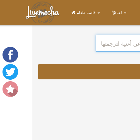
لغة
قائمة طعام