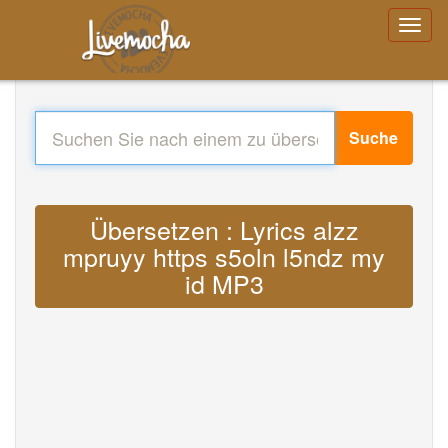
Suche
Übersetzen : Lyrics alzz
mpruyy https s5oln l5ndz my
id MP3