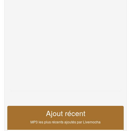
Help
DevOps
La langue
English
Français
Deutsche
Português
Español
Pусский
Italiane
日本語
中文
한국어
عربى
हिंदी
ViệtNam
Türk