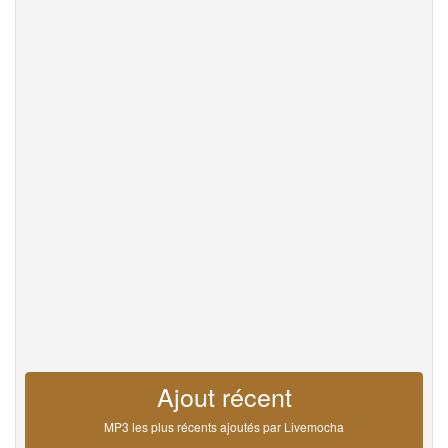
Help
DevOps
La langue
English
Français
Deutsche
Português
Español
Pусский
Italiane
日本語
中文
한국어
عربى
हिंदी
ViệtNam
Türk