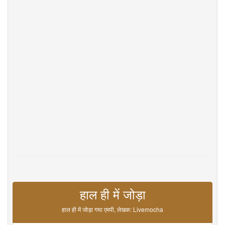
Help
DevOps
भाषा: हिन्दी
English
Français
Deutsche
Português
Español
Pусский
Italiane
日本語
中文
한국어
عربى
हिंदी
ViệtNam
Türk