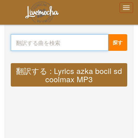
探す
翻訳する : Lyrics azka bocil sd
coolmax MP3