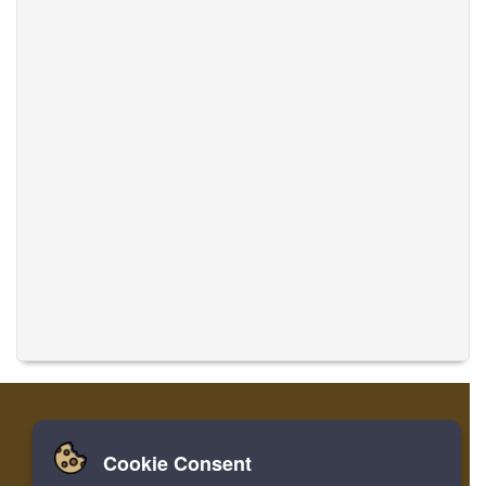
Cookie Consent
집
로그인
레지스터
음악 번역