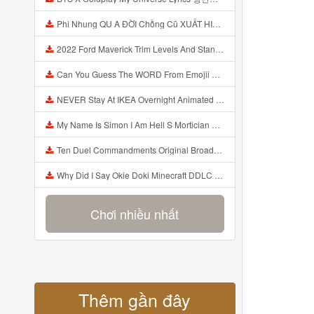
Phi Nhung QU A ĐỜI Chồng Cũ XUẤT HIỆN Khóc Hối Hận Vì Làm Điều KHỦNG KHIẾP Với Cô Mp3
2022 Ford Maverick Trim Levels And Standard Features Explained Mp3
Can You Guess The WORD From Emojii COMPOUND WORD EMOJII CHALLENGE 90 PEOPLE FAIL Guess Mp3
NEVER Stay At IKEA Overnight Animated SCP 3008 Horror Story Mp3
My Name Is Simon I Am Hell S Mortician And I Am Going To Kill God Creepypasta Mp3
Ten Duel Commandments Original Broadway Cast Of Hamilton Lyrics Mp3
Why Did I Say Okie Doki Minecraft DDLC Animated Music Video Song By The Stupendium Mp3
Chơi nhiều nhất
Thêm gần đây