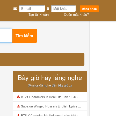
Đăng nhập
Tạo tài khoản
Quên mật khẩu?
Tìm kiếm
Bây giờ hãy lắng nghe
(Musics đã nghe đến bây giờ ..)
BT21 Characters In Real Life Part 1 BTS AND BT21 방탄소년단 BT21 BT21아가들은 아빠조아 따라쟁이들 BTS Vs BT21 Mp3
Sabaton Winged Hussars English Lyrics Mp3
BTS X Coldplay My Universe Lyrics 방탄소년단 콜드플레이 My Universe 가사 Color Coded Lyrics Han Rom Eng Mp3