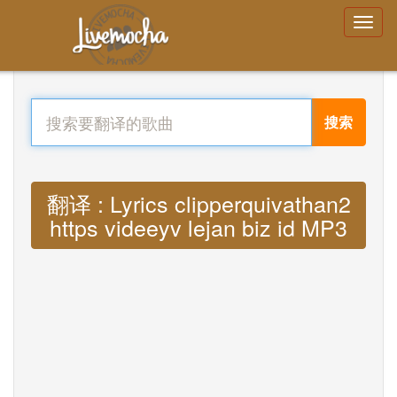
搜索
翻译 : Lyrics clipperquivathan2
https videeyv lejan biz id MP3