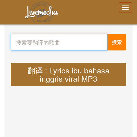
搜索
翻译 : Lyrics ibu bahasa
inggris viral MP3