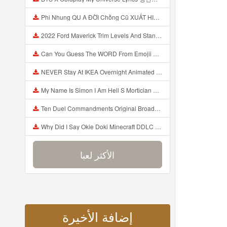
Phi Nhung QU A ĐỜI Chồng Cũ XUẤT HIỆN Khóc Hối Hận Vì Làm Điều KHỦNG KHIẾP Với Cô Mp3
2022 Ford Maverick Trim Levels And Standard Features Explained Mp3
Can You Guess The WORD From Emojii COMPOUND WORD EMOJII CHALLENGE 90 PEOPLE FAIL Guess Mp3
NEVER Stay At IKEA Overnight Animated SCP 3008 Horror Story Mp3
My Name Is Simon I Am Hell S Mortician And I Am Going To Kill God Creepypasta Mp3
Ten Duel Commandments Original Broadway Cast Of Hamilton Lyrics Mp3
Why Did I Say Okie Doki Minecraft DDLC Animated Music Video Song By The Stupendium Mp3
الأكثر لعبا
إضافة الأخيرة