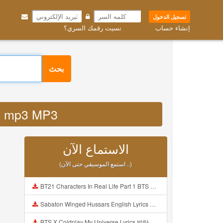
تسجيل الدخول
إنشاء حساب
نسيت رقمك السري؟
بحث
nesi mp3 MP3
الاستماع الآن
(استمع الموسيقي حتى الآن ..)
BT21 Characters In Real Life Part 1 BTS AND BT21 방탄소년단 BT21 BT21아가들은 아빠조아 따라쟁이들 BTS Vs BT21 Mp3
Sabaton Winged Hussars English Lyrics Mp3
BTS X Coldplay My Universe Lyrics 방탄소년단 콜드플레이 My Universe 가사 Color Coded Lyrics Han Rom Eng Mp3