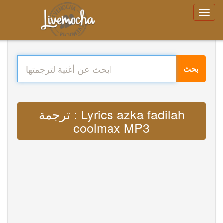
بحث
ترجمة : Lyrics azka fadilah
coolmax MP3