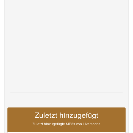
Help
DevOps
Sprache
English
Français
Deutsche
Português
Español
Pусский
Italiane
日本語
中文
한국어
عربى
हिंदी
ViệtNam
Türk