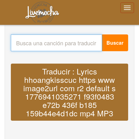
Buscar
Traducir : Lyrics
hhoangkisscuc https www
image2url com r2 default s
1776941035271 f93f0483
e72b 436f b185
159b44e4d1dc mp4 MP3