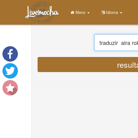
Menú
Casa
Login
Crear una cuenta
Aprender
Charlar
Descargar App Free
Descargar App Pro
Traducir
Traducir músicas
About
Terms
Privacy
Contáctenos
Help
DevOps
Idioma
English