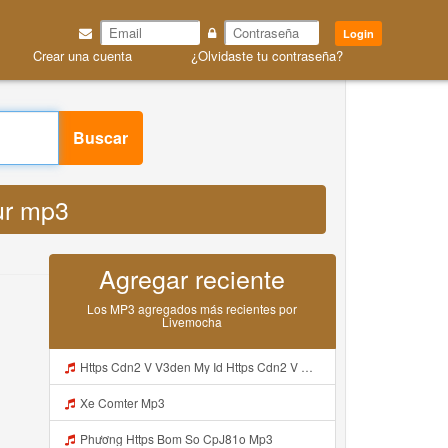
Login
Crear una cuenta
¿Olvidaste tu contraseña?
r mp3 MP3