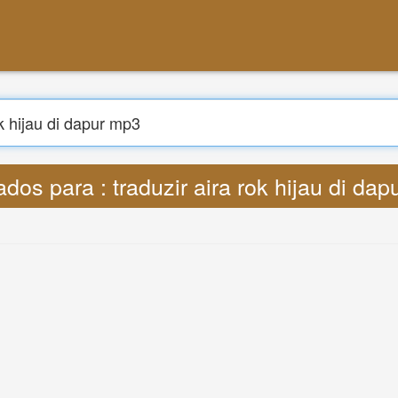
Buscar
 : Lyrics traduzir aira rok hijau di dapu