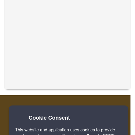
Cookie Consent
Home
लॉग इन करें
रजिस्टर करें
संगीत का अनुवाद करें
This website and application uses cookies to provide
Facebook
Twitter
Bookmark