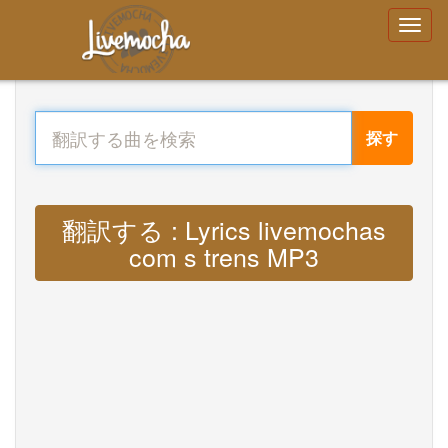
探す
翻訳する : Lyrics livemochas
com s trens MP3