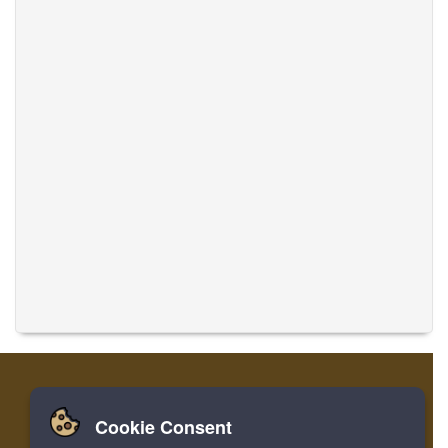
Cookie Consent
집
로그인
레지스터
음악 번역