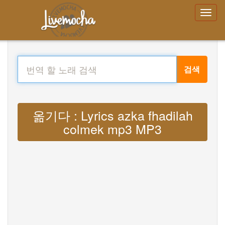
검색
옮기다 : Lyrics azka fhadilah
colmek mp3 MP3