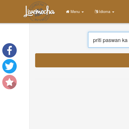
Menu
Início
Entrar
Criar Conta
Aprender
Conversar
Baixar App Free
Baixar App Pro
T
Traduzir Músicas
About
Terms
Privacy
Contate-Nos
Help
DevOps
Idioma
English