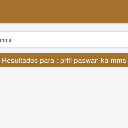
Procurar
raduzir : Lyrics priti paswan ka mms M