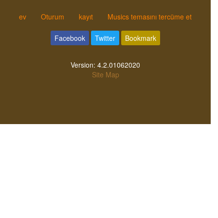
ev
Oturum
kayıt
Musics temasını tercüme et
Facebook
Twitter
Bookmark
Version:
4.2.01062020
Site Map