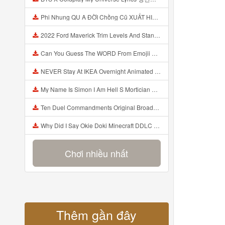
Phi Nhung QU A ĐỜI Chồng Cũ XUẤT HIỆN Khóc Hối Hận Vì Làm Điều KHỦNG KHIẾP Với Cô Mp3
2022 Ford Maverick Trim Levels And Standard Features Explained Mp3
Can You Guess The WORD From Emojii COMPOUND WORD EMOJII CHALLENGE 90 PEOPLE FAIL Guess Mp3
NEVER Stay At IKEA Overnight Animated SCP 3008 Horror Story Mp3
My Name Is Simon I Am Hell S Mortician And I Am Going To Kill God Creepypasta Mp3
Ten Duel Commandments Original Broadway Cast Of Hamilton Lyrics Mp3
Why Did I Say Okie Doki Minecraft DDLC Animated Music Video Song By The Stupendium Mp3
Chơi nhiều nhất
Thêm gần đây