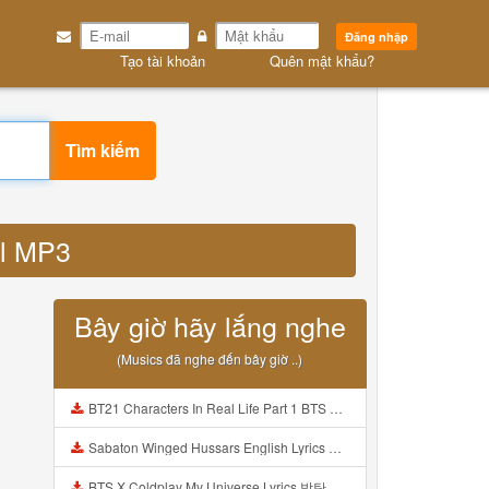
Đăng nhập
Tạo tài khoản
Quên mật khẩu?
Tìm kiếm
al MP3
Bây giờ hãy lắng nghe
(Musics đã nghe đến bây giờ ..)
BT21 Characters In Real Life Part 1 BTS AND BT21 방탄소년단 BT21 BT21아가들은 아빠조아 따라쟁이들 BTS Vs BT21 Mp3
Sabaton Winged Hussars English Lyrics Mp3
BTS X Coldplay My Universe Lyrics 방탄소년단 콜드플레이 My Universe 가사 Color Coded Lyrics Han Rom Eng Mp3