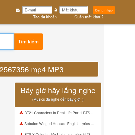
Đăng nhập
Tạo tài khoản
Quên mật khẩu?
Tìm kiếm
7692567356 mp4 MP3
Bây giờ hãy lắng nghe
(Musics đã nghe đến bây giờ ..)
BT21 Characters In Real Life Part 1 BTS AND BT21 방탄소년단 BT21 BT21아가들은 아빠조아 따라쟁이들 BTS Vs BT21 Mp3
Sabaton Winged Hussars English Lyrics Mp3
BTS X Coldplay My Universe Lyrics 방탄소년단 콜드플레이 My Universe 가사 Color Coded Lyrics Han Rom Eng Mp3