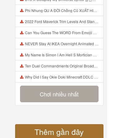
Phi Nhung QU A ĐỜI Chồng Cũ XUẤT HIỆN Khóc Hối Hận Vì Làm Điều KHỦNG KHIẾP Với Cô Mp3
2022 Ford Maverick Trim Levels And Standard Features Explained Mp3
Can You Guess The WORD From Emojii COMPOUND WORD EMOJII CHALLENGE 90 PEOPLE FAIL Guess Mp3
NEVER Stay At IKEA Overnight Animated SCP 3008 Horror Story Mp3
My Name Is Simon I Am Hell S Mortician And I Am Going To Kill God Creepypasta Mp3
Ten Duel Commandments Original Broadway Cast Of Hamilton Lyrics Mp3
Why Did I Say Okie Doki Minecraft DDLC Animated Music Video Song By The Stupendium Mp3
Chơi nhiều nhất
Thêm gần đây