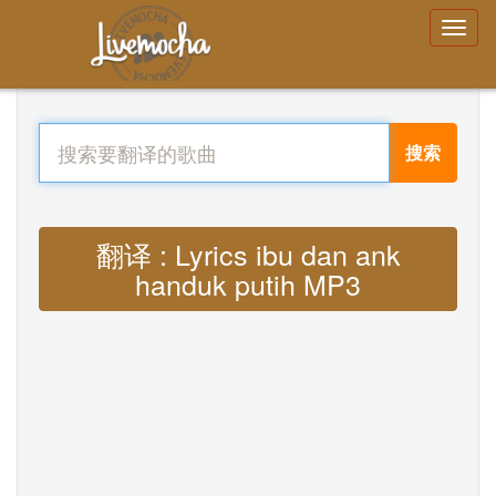
搜索
翻译 : Lyrics ibu dan ank
handuk putih MP3