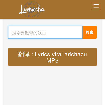
搜索
翻译 : Lyrics viral arichacu
MP3