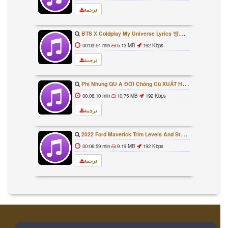
ترجمة
BTS X Coldplay My Universe Lyrics 방탄소년단 콜드플레이 My Universe 가사 Color Coded Lyrics Han Rom Eng
00:03:54 min
5.13 MB
192 Kbps
ترجمة
Phi Nhung QU A ĐỜI Chồng Cũ XUẤT HIỆN Khóc Hối Hận Vì Làm Điều KHỦNG KHIẾP Với Cô
00:08:10 min
10.75 MB
192 Kbps
ترجمة
2022 Ford Maverick Trim Levels And Standard Features Explained
00:06:59 min
9.19 MB
192 Kbps
ترجمة