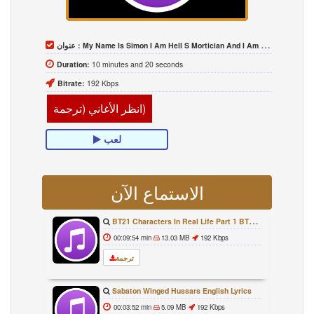
عنوان :
My Name Is Simon I Am Hell S Mortician And I Am Going To Kill God Creepypasta
Duration:
10 minutes and 20 seconds
Bitrate:
192 Kbps
انظر الأغاني (ترجمة)
لعب
الاستماع الآن
BT21 Characters In Real Life Part 1 BTS AND BT21 방탄소년단 BT21 BT21아가들은 아빠조아 따라쟁이들 BTS Vs BT21
00:09:54 min
13.03 MB
192 Kbps
ترجمة
Sabaton Winged Hussars English Lyrics
00:03:52 min
5.09 MB
192 Kbps