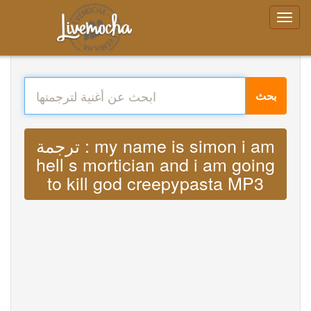
بحث
ترجمة : my name is simon i am
hell s mortician and i am going
to kill god creepypasta MP3