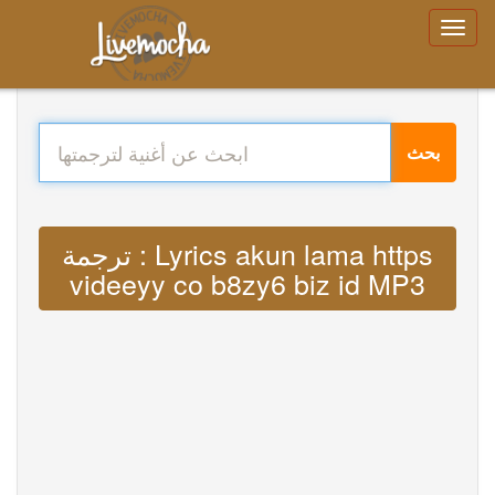
بحث
ترجمة : Lyrics akun lama https
videeyy co b8zy6 biz id MP3