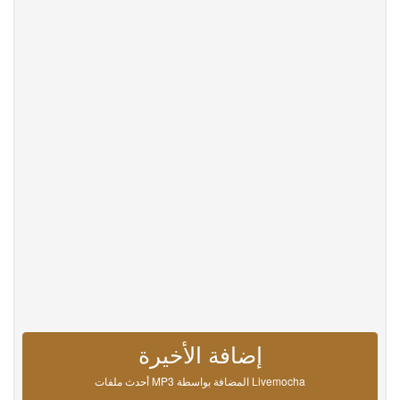
Help
DevOps
لغة
English
Français
Deutsche
Português
Español
Pусский
Italiane
日本語
中文
한국어
عربى
हिंदी
ViệtNam
Türk