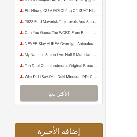
Phi Nhung QU A ĐỜI Chồng Cũ XUẤT HIỆN Khóc Hối Hận Vì Làm Điều KHỦNG KHIẾP Với Cô Mp3
2022 Ford Maverick Trim Levels And Standard Features Explained Mp3
Can You Guess The WORD From Emojii COMPOUND WORD EMOJII CHALLENGE 90 PEOPLE FAIL Guess Mp3
NEVER Stay At IKEA Overnight Animated SCP 3008 Horror Story Mp3
My Name Is Simon I Am Hell S Mortician And I Am Going To Kill God Creepypasta Mp3
Ten Duel Commandments Original Broadway Cast Of Hamilton Lyrics Mp3
Why Did I Say Okie Doki Minecraft DDLC Animated Music Video Song By The Stupendium Mp3
الأكثر لعبا
إضافة الأخيرة