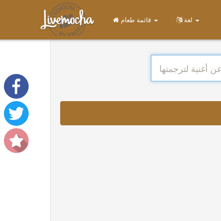
لغة
قائمة طعام