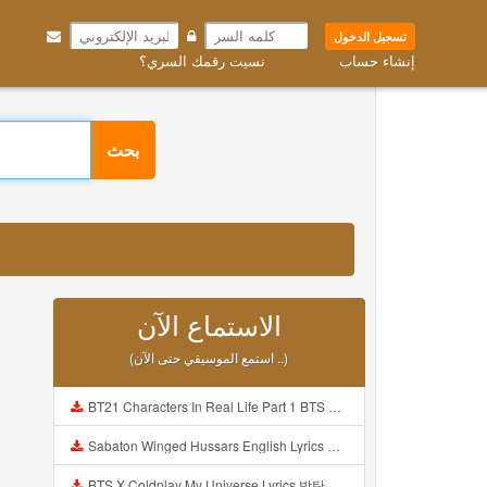
تسجيل الدخول
إنشاء حساب
نسيت رقمك السري؟
بحث
الاستماع الآن
(استمع الموسيقي حتى الآن ..)
BT21 Characters In Real Life Part 1 BTS AND BT21 방탄소년단 BT21 BT21아가들은 아빠조아 따라쟁이들 BTS Vs BT21 Mp3
Sabaton Winged Hussars English Lyrics Mp3
BTS X Coldplay My Universe Lyrics 방탄소년단 콜드플레이 My Universe 가사 Color Coded Lyrics Han Rom Eng Mp3