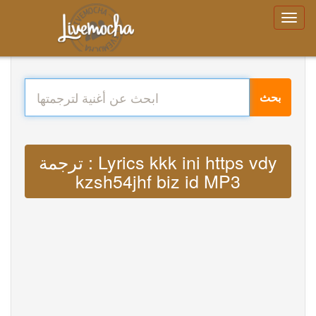
بحث
ترجمة : Lyrics kkk ini https vdy
kzsh54jhf biz id MP3