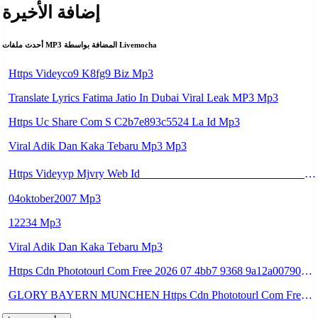
إضافة الأخيرة
أحدث ملفات MP3 المضافة بواسطة Livemocha
Https Videyco9 K8fg9 Biz Mp3
Translate Lyrics Fatima Jatio In Dubai Viral Leak MP3 Mp3
Https Uc Share Com S C2b7e893c5524 La Id Mp3
Viral Adik Dan Kaka Tebaru Mp3 Mp3
Https Videyyp Mjvry Web Id ᅠ ᅠ ᅠ ᅠ ᅠ ᅠ ᅠ ᅠ ᅠ ᅠ ᅠ ᅠ ᅠ ᅠ ᅠ ᅠ ᅠ ᅠ ᅠ ᅠ Ok ᅠ ᅠ ᅠ ᅠ ᅠ ᅠ Https Videyyp Mjvry Web Id Mp3
04oktober2007 Mp3
12234 Mp3
Viral Adik Dan Kaka Tebaru Mp3
Https Cdn Phototourl Com Free 2026 07 4bb7 9368 9a12a0079050 Jpg Mp3
GLORY BAYERN MUNCHEN Https Cdn Phototourl Com Free 2026 07 01 473d334d 92dc 416a A7e4 C0f29dfe2354 Jpg Mp3