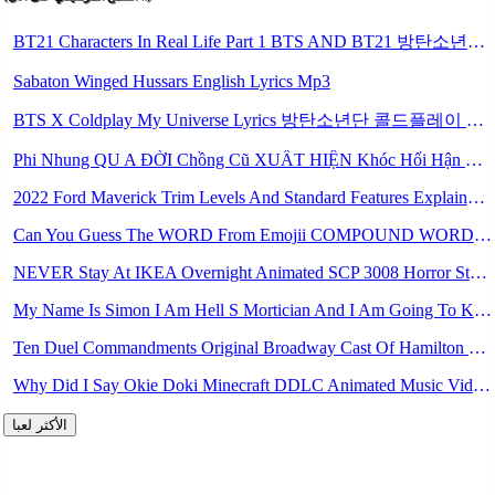
BT21 Characters In Real Life Part 1 BTS AND BT21 방탄소년단 BT21 BT21아가들은 아빠조아 따라쟁이들 BTS Vs BT21 Mp3
Sabaton Winged Hussars English Lyrics Mp3
BTS X Coldplay My Universe Lyrics 방탄소년단 콜드플레이 My Universe 가사 Color Coded Lyrics Han Rom Eng Mp3
Phi Nhung QU A ĐỜI Chồng Cũ XUẤT HIỆN Khóc Hối Hận Vì Làm Điều KHỦNG KHIẾP Với Cô Mp3
2022 Ford Maverick Trim Levels And Standard Features Explained Mp3
Can You Guess The WORD From Emojii COMPOUND WORD EMOJII CHALLENGE 90 PEOPLE FAIL Guess Mp3
NEVER Stay At IKEA Overnight Animated SCP 3008 Horror Story Mp3
My Name Is Simon I Am Hell S Mortician And I Am Going To Kill God Creepypasta Mp3
Ten Duel Commandments Original Broadway Cast Of Hamilton Lyrics Mp3
Why Did I Say Okie Doki Minecraft DDLC Animated Music Video Song By The Stupendium Mp3
الأكثر لعبا