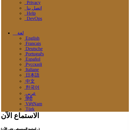
Privacy
اتصل بنا
Help
DevOps
لغة
English
Français
Deutsche
Português
Español
Pусский
Italiane
日本語
中文
한국어
عربى
हिंदी
ViệtNam
Türk
الاستماع الآن
(استمع الموسيقي حتى الآن ..)