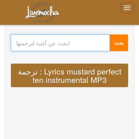
بحث
ترجمة : Lyrics mustard perfect
ten instrumental MP3