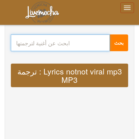
بحث
ترجمة : Lyrics notnot viral mp3
MP3