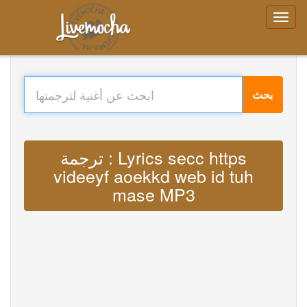
بحث
ترجمة : Lyrics secc https
videeyf aoekkd web id tuh
mase MP3