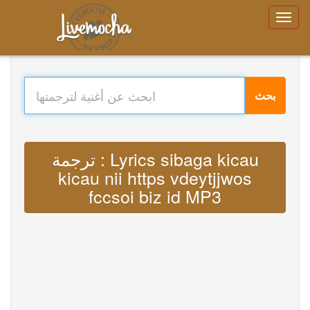
بحث
ترجمة : Lyrics sibaga kicau
kicau nii https vdeytjjwos
fccsoi biz id MP3