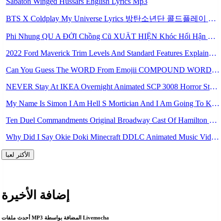
Sabaton Winged Hussars English Lyrics Mp3
BTS X Coldplay My Universe Lyrics 방탄소년단 콜드플레이 My Universe 가사 Color Coded Lyrics Han Rom Eng Mp3
Phi Nhung QU A ĐỜI Chồng Cũ XUẤT HIỆN Khóc Hối Hận Vì Làm Điều KHỦNG KHIẾP Với Cô Mp3
2022 Ford Maverick Trim Levels And Standard Features Explained Mp3
Can You Guess The WORD From Emojii COMPOUND WORD EMOJII CHALLENGE 90 PEOPLE FAIL Guess Mp3
NEVER Stay At IKEA Overnight Animated SCP 3008 Horror Story Mp3
My Name Is Simon I Am Hell S Mortician And I Am Going To Kill God Creepypasta Mp3
Ten Duel Commandments Original Broadway Cast Of Hamilton Lyrics Mp3
Why Did I Say Okie Doki Minecraft DDLC Animated Music Video Song By The Stupendium Mp3
الأكثر لعبا
إضافة الأخيرة
أحدث ملفات MP3 المضافة بواسطة Livemocha