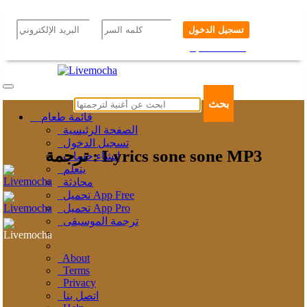
تسجيل الدخول
إنشاء حساب
نسيت رقمك السري؟
بحث
قائمة طعام
الصفحة الرئيسية
تسجيل الدخول
ترجمة : Lyrics sone sone MP3
إنشاء حساب
يتعلم
محادثة
تحميل App Free
تحميل App Pro
ترجمة الموسيقى
About
Terms
Privacy
اتصل بنا