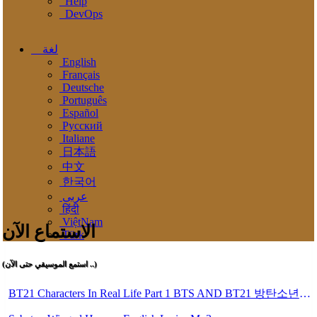
Help
DevOps
لغة
English
Français
Deutsche
Português
Español
Pусский
Italiane
日本語
中文
한국어
عربى
हिंदी
ViệtNam
الاستماع الآن
Türk
(استمع الموسيقي حتى الآن ..)
BT21 Characters In Real Life Part 1 BTS AND BT21 방탄소년단 BT21 BT21아가들은 아빠조아 따라쟁이들 BTS Vs BT21 Mp3