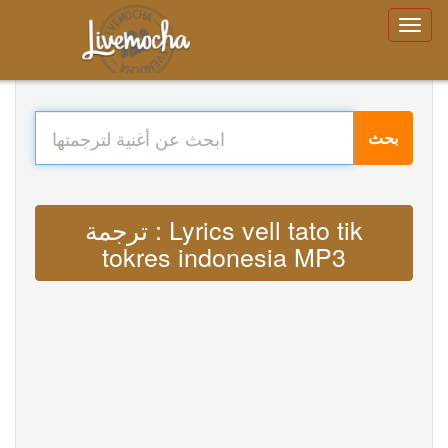
بحث
ترجمة : Lyrics vell tato tik
tokres indonesia MP3