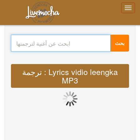
بحث
ترجمة : Lyrics vidio leengka
MP3