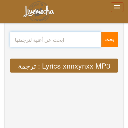
بحث
ترجمة : Lyrics xnnxynxx MP3