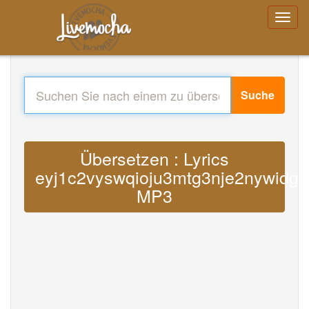
Suche
Übersetzen : Lyrics
eyj1c2vyswqioju3mtg3nje2nywidg1
MP3