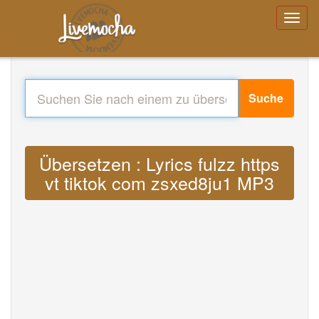
Suche
Übersetzen : Lyrics fulzz https
vt tiktok com zsxed8ju1 MP3