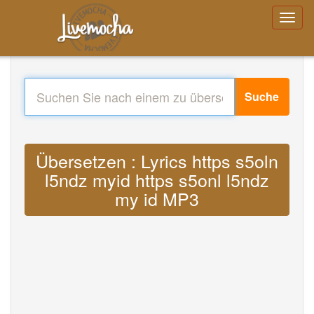
Suche
Übersetzen : Lyrics https s5oln
l5ndz myid https s5onl l5ndz
my id MP3