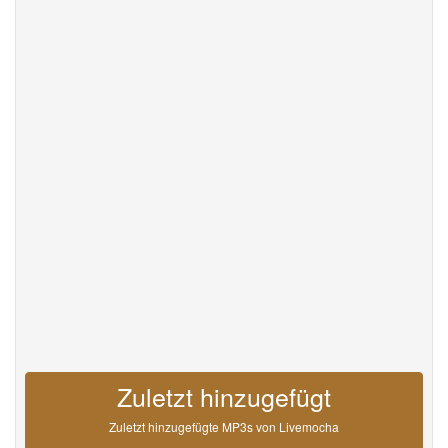
Help
DevOps
Sprache
English
Français
Deutsche
Português
Español
Pусский
Italiane
日本語
中文
한국어
عربى
हिंदी
ViệtNam
Türk