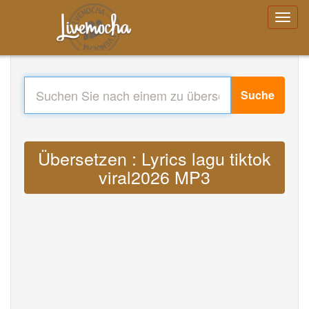
Suche
Übersetzen : Lyrics lagu tiktok
viral2026 MP3