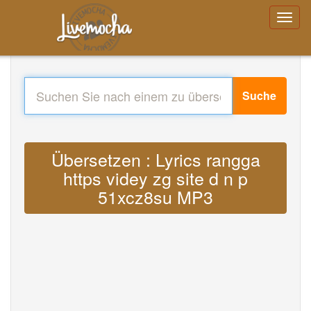
Suche
Übersetzen : Lyrics rangga
https videy zg site d n p
51xcz8su MP3