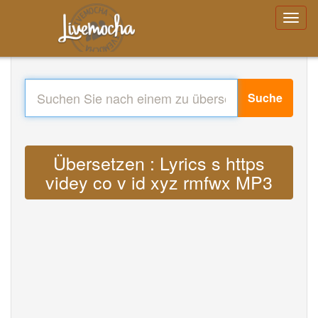
Suche
Übersetzen : Lyrics s https
videy co v id xyz rmfwx MP3