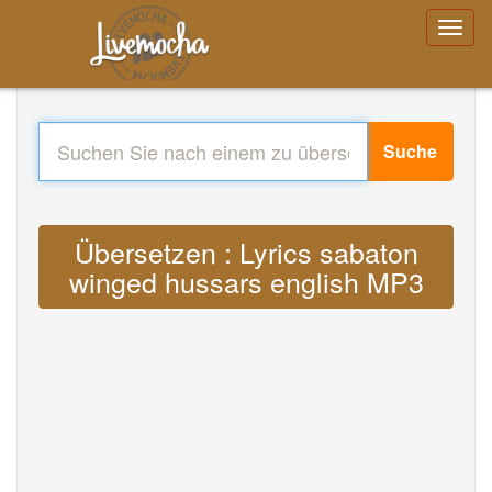
Suche
Übersetzen : Lyrics sabaton
winged hussars english MP3