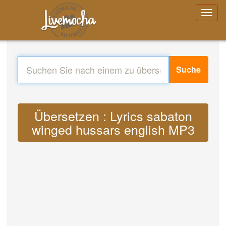
Suche
Übersetzen : Lyrics sabaton
winged hussars english MP3