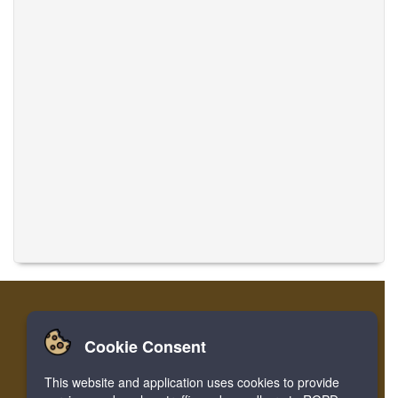
Cookie Consent
Casa
Login
Registro
Traducir músicas
This website and application uses cookies to provide
Facebook
Twitter
Bookmark