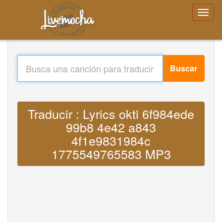
Buscar
Traducir : Lyrics okti 6f984ede
99b8 4e42 a843
4f1e9831984c
1775549765583 MP3